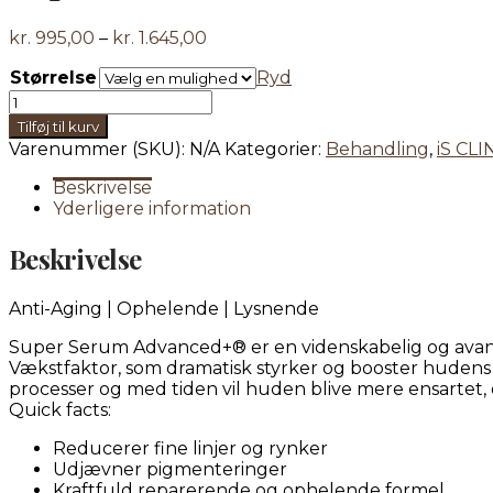
Prisinterval:
kr.
995,00
–
kr.
1.645,00
kr. 995,00
Størrelse
Ryd
til
Super
kr. 1.645,00
Serum
Tilføj til kurv
Advanced+
Varenummer (SKU):
N/A
Kategorier:
Behandling
,
iS CLI
-
15/30
Beskrivelse
ml
Yderligere information
antal
Beskrivelse
Anti-Aging | Ophelende | Lysnende
Super Serum Advanced+® er en videnskabelig og avance
Vækstfaktor, som dramatisk styrker og booster huden
processer og med tiden vil huden blive mere ensartet,
Quick facts:
Reducerer fine linjer og rynker
Udjævner pigmenteringer
Kraftfuld reparerende og ophelende formel