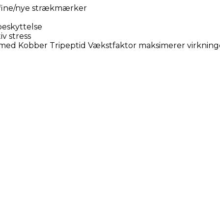
 fine/nye strækmærker
beskyttelse
v stress
 med Kobber Tripeptid Vækstfaktor maksimerer virkning