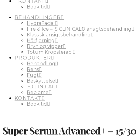
KONTAKT
Book tid
BEHANDLINGER
HydraFacial
Fire & Ice – iS CLINICAL® ansigtsbehandling
Klassisk ansigtsbehandling
Hårfjerning
Bryn og vipper
Totum Kropsterapi
PRODUKTER
Behandling
Rens
Fugt
Beskyttelse
iS CLINICAL
Rebiome
KONTAKT
Book tid
Super Serum Advanced+ – 15/30