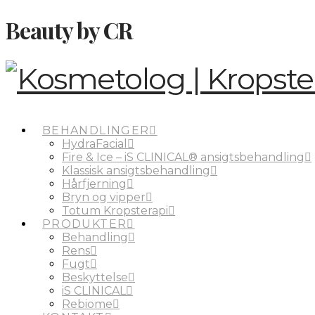
Beauty by CR
BEHANDLINGER
HydraFacial
Fire & Ice – iS CLINICAL® ansigtsbehandling
Klassisk ansigtsbehandling
Hårfjerning
Bryn og vipper
Totum Kropsterapi
PRODUKTER
Behandling
Rens
Fugt
Beskyttelse
iS CLINICAL
Rebiome