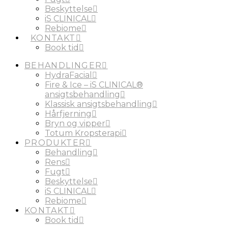
Beskyttelse
iS CLINICAL
Rebiome
KONTAKT
Book tid
BEHANDLINGER
HydraFacial
Fire & Ice – iS CLINICAL®
ansigtsbehandling
Klassisk ansigtsbehandling
Hårfjerning
Bryn og vipper
Totum Kropsterapi
PRODUKTER
Behandling
Rens
Fugt
Beskyttelse
iS CLINICAL
Rebiome
KONTAKT
Book tid