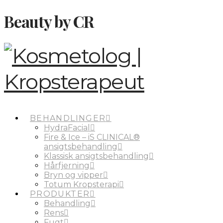
Beauty by CR
BEHANDLINGER
HydraFacial
Fire & Ice – iS CLINICAL®
ansigtsbehandling
Klassisk ansigtsbehandling
Hårfjerning
Bryn og vipper
Totum Kropsterapi
PRODUKTER
Behandling
Rens
Fugt