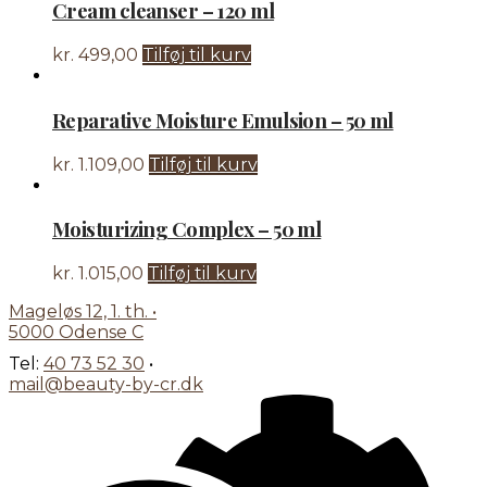
Cream cleanser – 120 ml
kr.
499,00
Tilføj til kurv
Reparative Moisture Emulsion – 50 ml
kr.
1.109,00
Tilføj til kurv
Moisturizing Complex – 50 ml
kr.
1.015,00
Tilføj til kurv
Mageløs 12, 1. th.
•
5000 Odense C
Tel:
40 73 52 30
•
mail@beauty-by-cr.dk