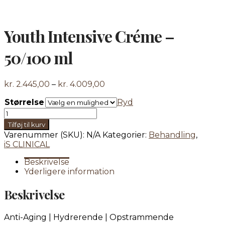
Youth Intensive Créme –
50/100 ml
Prisinterval:
kr.
2.445,00
–
kr.
4.009,00
kr. 2.445,00
Størrelse
Ryd
til
Youth
kr. 4.009,00
Intensive
Tilføj til kurv
Créme
Varenummer (SKU):
N/A
Kategorier:
Behandling
,
-
iS CLINICAL
50/100
ml
Beskrivelse
antal
Yderligere information
Beskrivelse
Anti-Aging | Hydrerende | Opstrammende