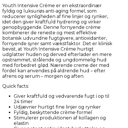
Youth Intensive Créme er en ekstraordinær
fyldig og luksuriøs anti-aging formel, som
reducerer synligheden af fine linjer og rynker,
idet den giver kraftfuld hydrering og virker
genopbyggende. Denne fornyende crème
kombinerer de reneste og mest effektive
botanisk udvundne fugtgivere, antioxidanter,
fornyende syrer samt vækstfaktor. Det er klinisk
bevist, at Youth Intensive Créme hurtigt
udglatter huden og derved efterlader en mere
opstrammet, strålende og ungdommelig hud
med forbedret glød. Nærende creme der med
fordel kan anvendes på aldrende hud – efter
afrens og serum – morgen og aften.
Quick facts:
Giver kraftfuld og vedvarende fugt i op til
24 timer
Udjævner hurtigt fine linjer og rynker
Fyldig, beskyttende crème-formel
Stimulerer produktionen af kollagen og
elastin